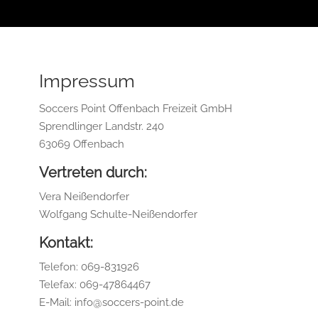
Impressum
Soccers Point Offenbach Freizeit GmbH
Sprendlinger Landstr. 240
63069 Offenbach
Vertreten durch:
Vera Neißendorfer
Wolfgang Schulte-Neißendorfer
Kontakt:
Telefon: 069-831926
Telefax: 069-47864467
E-Mail: info@soccers-point.de